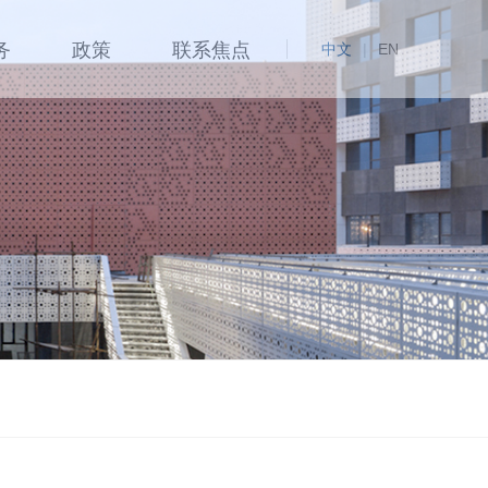
务
政策
联系焦点
中文
|
EN