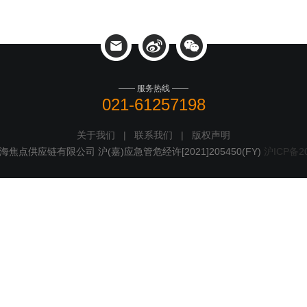
—— 服务热线 ——
021-61257198
关于我们
|
联系我们
|
版权声明
 © 上海焦点供应链有限公司 沪(嘉)应急管危经许[2021]205450(FY)
沪ICP备20